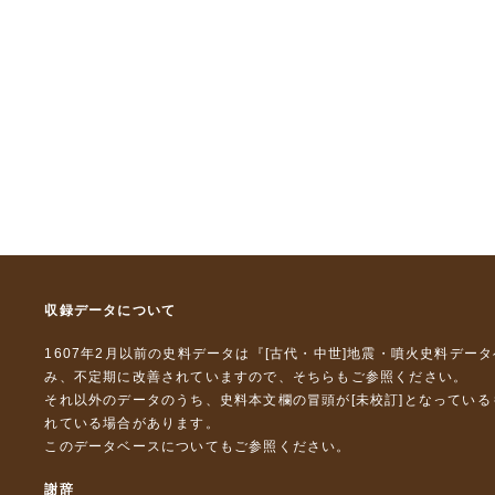
収録データについて
1607年2月以前の史料データは『
[古代・中世]地震・噴火史料デー
み、不定期に改善されていますので、
そちら
もご参照ください。
それ以外のデータのうち、史料本文欄の冒頭が[未校訂]となってい
れている場合があります。
このデータベースについて
もご参照ください。
謝辞