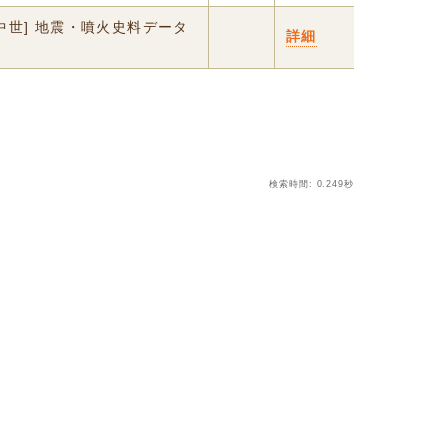
中世] 地震・噴火史料データ
詳細
検索時間: 0.249秒