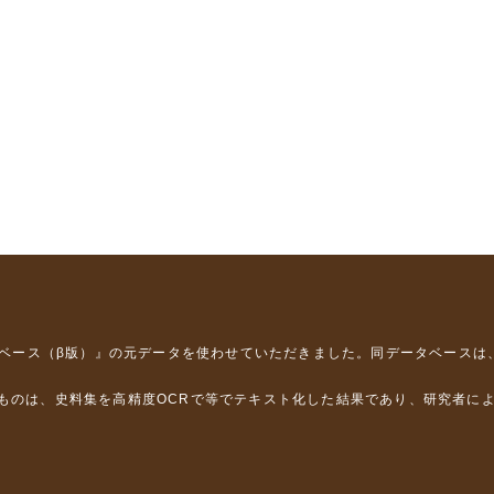
タベース（β版）』
の元データを使わせていただきました。同データベースは
るものは、史料集を高精度OCRで等でテキスト化した結果であり、研究者に