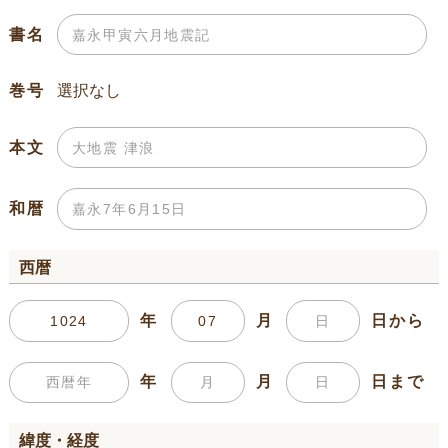
書名
巻号
本文
和暦
西暦
年
月
日から
年
月
日まで
緯度・経度