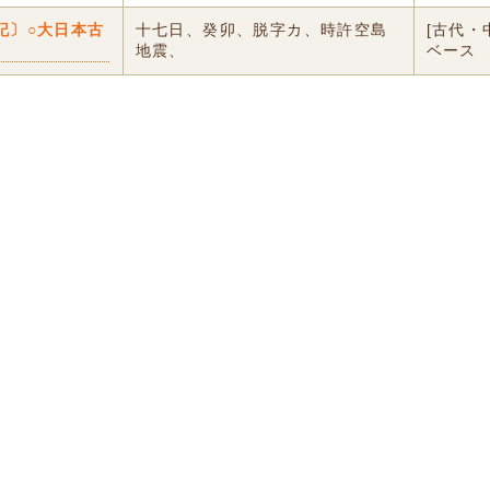
記〕○大日本古
十七日、癸卯、脱字カ、時許空島
[古代・
地震、
ベース