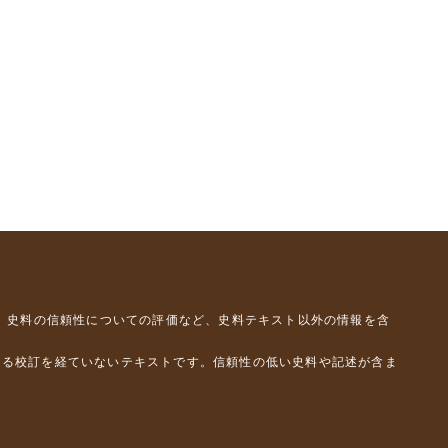
、史料の信頼性についての評価など、史料テキスト以外の情報を含
よる校訂を経ていないテキストです。信頼性の低い史料や記述が含ま