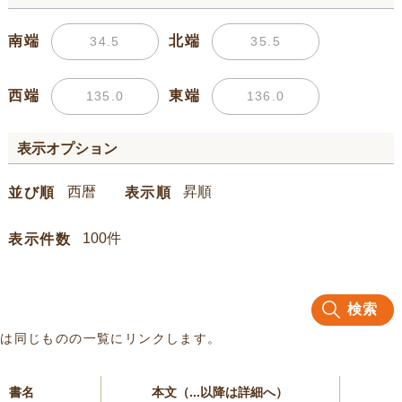
南端
北端
西端
東端
表示オプション
並び順
表示順
表示件数
検索
名は同じものの一覧にリンクします。
書名
本文（...以降は詳細へ）