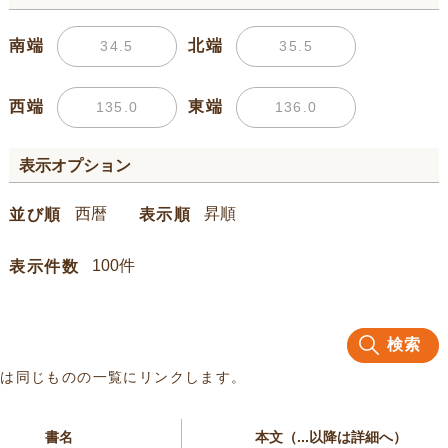
南端
北端
西端
東端
表示オプション
並び順
表示順
表示件数
検索
名は同じものの一覧にリンクします。
書名
本文（...以降は詳細へ）