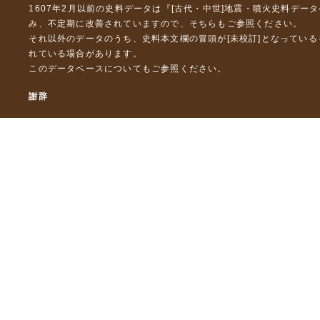
1607年2月以前の史料データは『
[古代・中世]地震・噴火史料デー
み、不定期に改善されていますので、
そちら
もご参照ください。
それ以外のデータのうち、史料本文欄の冒頭が[未校訂]となってい
れている場合があります。
このデータベースについて
もご参照ください。
謝辞
本データベースおよび格納しているテキストデータの一部の作成に
「災害の軽減に貢献するための地震火山観測研究計画」（文部科
「災害の軽減に貢献するための地震火山観測研究計画（第２次）
「災害の軽減に貢献するための地震火山観測研究計画（第３次）
東京大学デジタルアーカイブズ構築事業
本データベースに格納しているテキストデータの一部は，以下のプ
「ひずみ集中帯の重点的調査観測・研究プロジェクト」（文部科学
「都市の脆弱性が引き起こす激甚災害の軽減化プロジェクト」（文
「古代・中世の地震史料の校訂・データベース化と共有型拡張・活用シ
「古代・中世の全地震史料の校訂・電子化と国際標準震度データベース