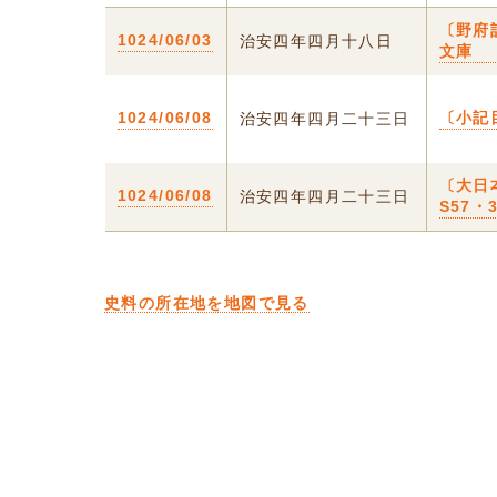
〔野府
1024/06/03
治安四年四月十八日
文庫
1024/06/08
〔小記
治安四年四月二十三日
〔大日
1024/06/08
治安四年四月二十三日
S57
史料の所在地を地図で見る