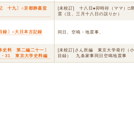
記 十九〕○京都静嘉堂
[未校訂] 十八日♠卯時祢（ママ）□
震（注、三月十八日の誤りか）
目録〕○大日本古記録
同日、空鳴・地震事、
本史料 第二編二十一〕
[未校訂]さん所編 東京大学発行（
・3・31 東京大学史料編
目録） 九条家事同日空鳴地震事