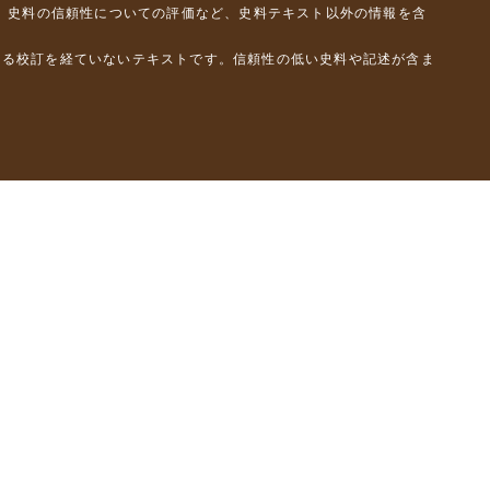
、史料の信頼性についての評価など、史料テキスト以外の情報を含
よる校訂を経ていないテキストです。信頼性の低い史料や記述が含ま
彦）
橋克彦）