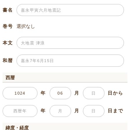
書名
巻号
本文
和暦
西暦
年
月
日から
年
月
日まで
緯度・経度