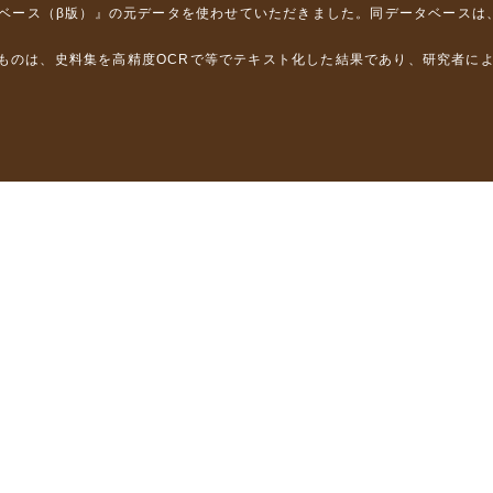
タベース（β版）』
の元データを使わせていただきました。同データベースは
るものは、史料集を高精度OCRで等でテキスト化した結果であり、研究者に
は，以下のプロジェクトの支援を受けました。
学省）
」（文部科学省）
」（文部科学省）
ロジェクトの成果を利用しました。
省委託研究事業、研究代表者 佐竹健治）
部科学省委託研究事業、研究代表者 佐竹健治）
ステムの開発 」（科研費基盤研究(B)18310124、研究代表者 石橋克
構築に関する研究」（科研費基盤研究(A)15201040、研究代表者 石