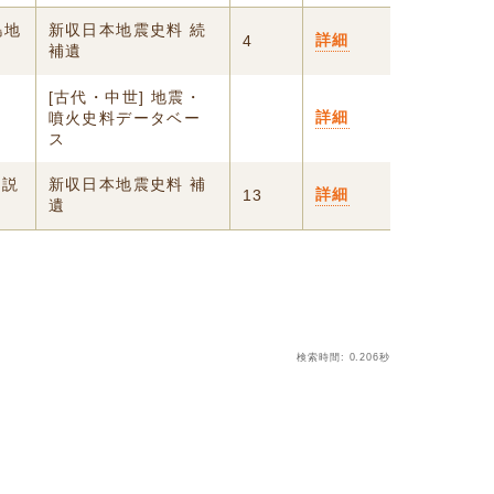
島地
新収日本地震史料 続
詳細
4
補遺
[古代・中世] 地震・
詳細
噴火史料データベー
ス
小説
新収日本地震史料 補
詳細
13
遺
検索時間: 0.206秒