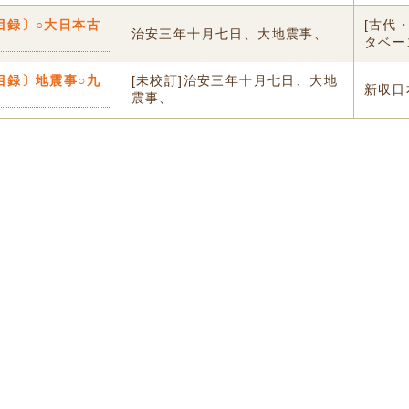
目録〕○大日本古
[古代
治安三年十月七日、大地震事、
タベー
目録〕地震事○九
[未校訂]治安三年十月七日、大地
新収日
震事、