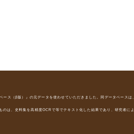
タベース（β版）』
の元データを使わせていただきました。同データベースは
るものは、史料集を高精度OCRで等でテキスト化した結果であり、研究者に