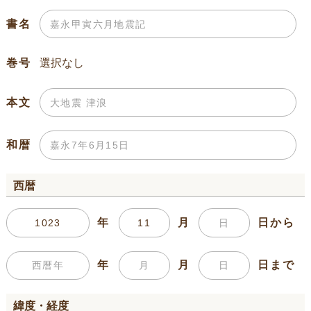
書名
巻号
本文
和暦
西暦
年
月
日から
年
月
日まで
緯度・経度