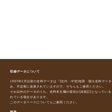
収録データについて
1607年2月以前の史料データは『
[古代・中世]地震・噴火史料デー
み、不定期に改善されていますので、
そちら
もご参照ください。
それ以外のデータのうち、史料本文欄の冒頭が[未校訂]となってい
れている場合があります。
このデータベースについて
もご参照ください。