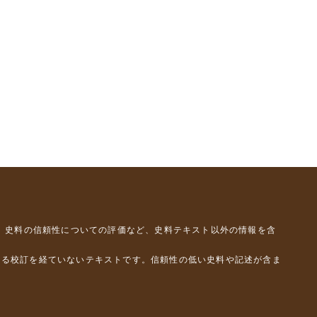
、史料の信頼性についての評価など、史料テキスト以外の情報を含
よる校訂を経ていないテキストです。信頼性の低い史料や記述が含ま