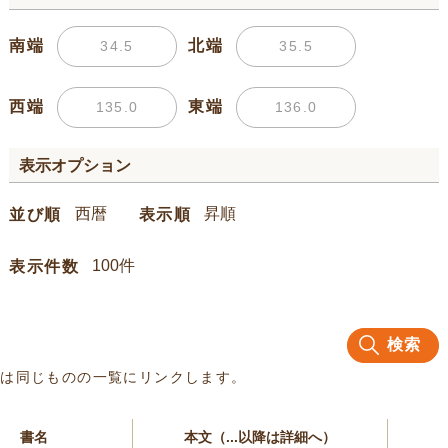
南端
北端
西端
東端
表示オプション
並び順
表示順
表示件数
検索
名は同じものの一覧にリンクします。
書名
本文（...以降は詳細へ）