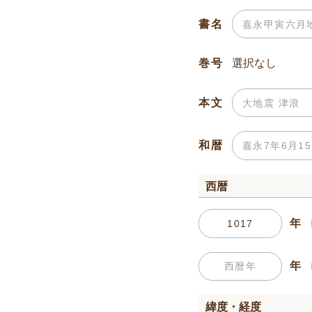
書名
巻号
本文
和暦
西暦
年
年
緯度・経度