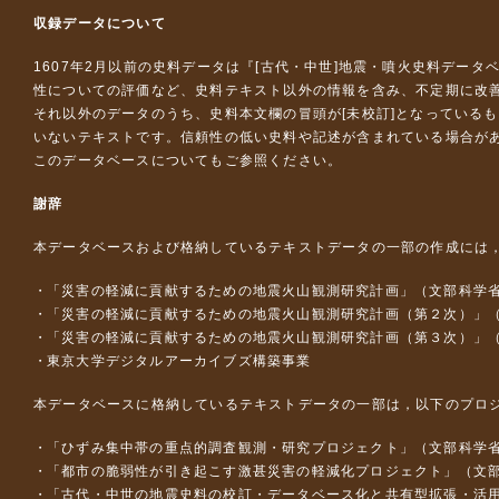
収録データについて
1607年2月以前の史料データは『
[古代・中世]地震・噴火史料データ
性についての評価など、史料テキスト以外の情報を含み、不定期に改
それ以外のデータのうち、史料本文欄の冒頭が[未校訂]となっている
いないテキストです。信頼性の低い史料や記述が含まれている場合が
このデータベースについて
もご参照ください。
謝辞
本データベースおよび格納しているテキストデータの一部の作成には
「災害の軽減に貢献するための地震火山観測研究計画」（文部科学
「災害の軽減に貢献するための地震火山観測研究計画（第２次）」
「災害の軽減に貢献するための地震火山観測研究計画（第３次）」
東京大学デジタルアーカイブズ構築事業
本データベースに格納しているテキストデータの一部は，以下のプロ
「ひずみ集中帯の重点的調査観測・研究プロジェクト」（文部科学省
「都市の脆弱性が引き起こす激甚災害の軽減化プロジェクト」（文部
「古代・中世の地震史料の校訂・データベース化と共有型拡張・活用シス