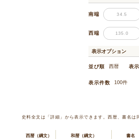
南端
西端
表示オプション
並び順
表
表示件数
史料全文は「詳細」から表示できます。西暦、書名は
西暦（綱文）
和暦（綱文）
書名