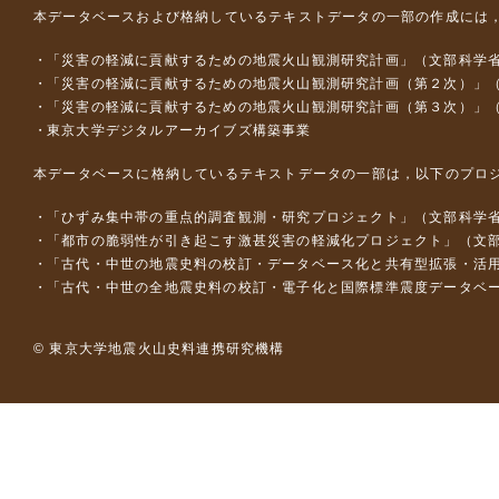
本データベースおよび格納しているテキストデータの一部の作成には
「災害の軽減に貢献するための地震火山観測研究計画」（文部科学
「災害の軽減に貢献するための地震火山観測研究計画（第２次）」
「災害の軽減に貢献するための地震火山観測研究計画（第３次）」
東京大学デジタルアーカイブズ構築事業
本データベースに格納しているテキストデータの一部は，以下のプロ
「ひずみ集中帯の重点的調査観測・研究プロジェクト」（文部科学省
「都市の脆弱性が引き起こす激甚災害の軽減化プロジェクト」（文部
「古代・中世の地震史料の校訂・データベース化と共有型拡張・活用シス
「古代・中世の全地震史料の校訂・電子化と国際標準震度データベース構
© 東京大学地震火山史料連携研究機構