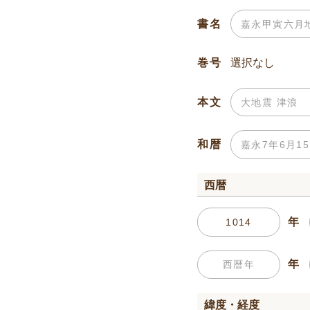
書名
巻号
本文
和暦
西暦
年
年
緯度・経度