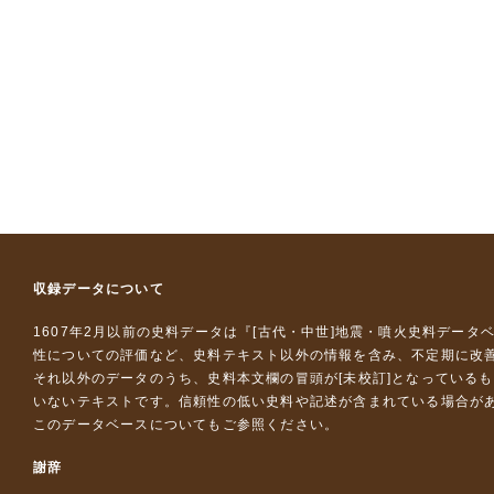
収録データについて
1607年2月以前の史料データは『
[古代・中世]地震・噴火史料データ
性についての評価など、史料テキスト以外の情報を含み、不定期に改
それ以外のデータのうち、史料本文欄の冒頭が[未校訂]となっている
いないテキストです。信頼性の低い史料や記述が含まれている場合が
このデータベースについて
もご参照ください。
謝辞