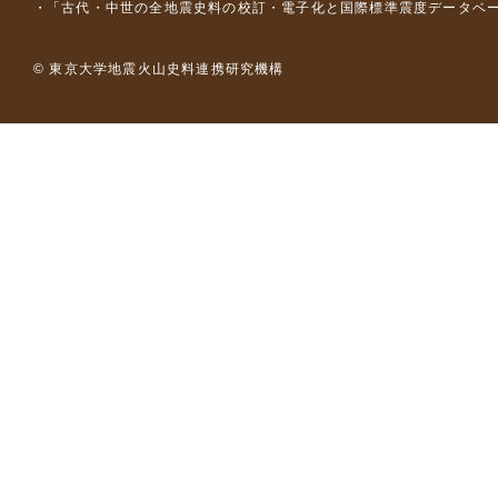
「古代・中世の全地震史料の校訂・電子化と国際標準震度データベース構
© 東京大学地震火山史料連携研究機構