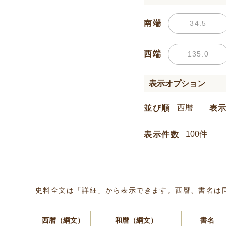
南端
西端
表示オプション
並び順
表
表示件数
史料全文は「詳細」から表示できます。西暦、書名は
西暦（綱文）
和暦（綱文）
書名