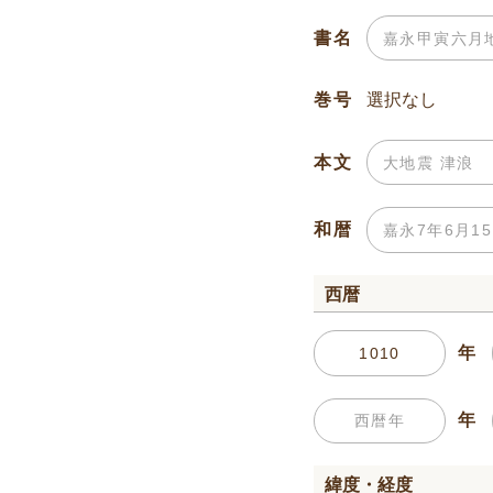
書名
巻号
本文
和暦
西暦
年
年
緯度・経度