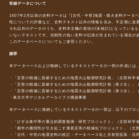
収録データについて
1607年2月以前の史料データは『
[古代・中世]地震・噴火史料データ
性についての評価など、史料テキスト以外の情報を含み、不定期に改
それ以外のデータのうち、史料本文欄の冒頭が[未校訂]となっている
いないテキストです。信頼性の低い史料や記述が含まれている場合が
このデータベースについて
もご参照ください。
謝辞
本データベースおよび格納しているテキストデータの一部の作成には
「災害の軽減に貢献するための地震火山観測研究計画」（文部科学
「災害の軽減に貢献するための地震火山観測研究計画（第２次）」
「災害の軽減に貢献するための地震火山観測研究計画（第３次）」
東京大学デジタルアーカイブズ構築事業
本データベースに格納しているテキストデータの一部は，以下のプロ
「ひずみ集中帯の重点的調査観測・研究プロジェクト」（文部科学省
「都市の脆弱性が引き起こす激甚災害の軽減化プロジェクト」（文部
「古代・中世の地震史料の校訂・データベース化と共有型拡張・活用シス