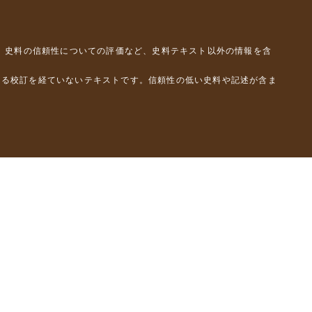
、史料の信頼性についての評価など、史料テキスト以外の情報を含
よる校訂を経ていないテキストです。信頼性の低い史料や記述が含ま