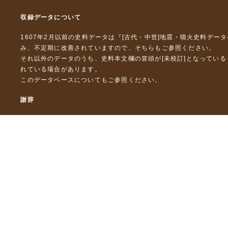
収録データについて
1607年2月以前の史料データは『
[古代・中世]地震・噴火史料デー
み、不定期に改善されていますので、
そちら
もご参照ください。
それ以外のデータのうち、史料本文欄の冒頭が[未校訂]となってい
れている場合があります。
このデータベースについて
もご参照ください。
謝辞
本データベースおよび格納しているテキストデータの一部の作成に
「災害の軽減に貢献するための地震火山観測研究計画」（文部科
「災害の軽減に貢献するための地震火山観測研究計画（第２次）
「災害の軽減に貢献するための地震火山観測研究計画（第３次）
東京大学デジタルアーカイブズ構築事業
本データベースに格納しているテキストデータの一部は，以下のプ
「ひずみ集中帯の重点的調査観測・研究プロジェクト」（文部科学
「都市の脆弱性が引き起こす激甚災害の軽減化プロジェクト」（文