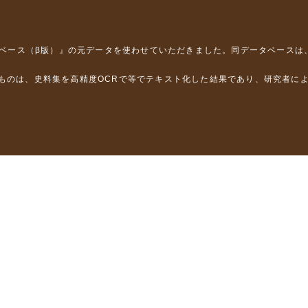
タベース（β版）』
の元データを使わせていただきました。同データベースは
るものは、史料集を高精度OCRで等でテキスト化した結果であり、研究者に
は，以下のプロジェクトの支援を受けました。
学省）
」（文部科学省）
」（文部科学省）
ロジェクトの成果を利用しました。
省委託研究事業、研究代表者 佐竹健治）
部科学省委託研究事業、研究代表者 佐竹健治）