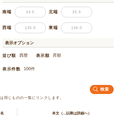
南端
北端
西端
東端
表示オプション
並び順
表示順
表示件数
検索
名は同じものの一覧にリンクします。
書名
本文（...以降は詳細へ）