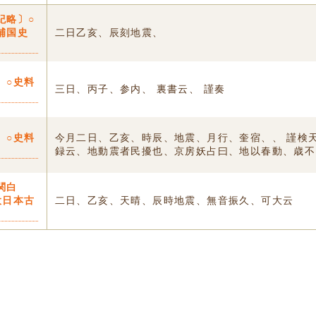
紀略〕○
補国史
二日乙亥、辰刻地震、
〕○史料
三日、丙子、参内、 裏書云、 謹奏
〕○史料
今月二日、乙亥、時辰、地震、月行、奎宿、、 謹検
録云、地動震者民擾也、京房妖占曰、地以春動、歳不.
関白
大日本古
二日、乙亥、天晴、辰時地震、無音振久、可大云