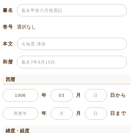
書名
巻号
本文
和暦
西暦
年
月
日から
年
月
日まで
緯度・経度