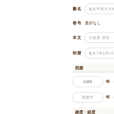
書名
巻号
本文
和暦
西暦
年
年
緯度・経度