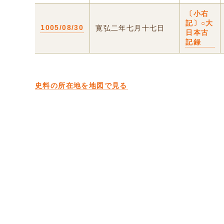
〔小右
記〕○大
1005/08/30
寛弘二年七月十七日
日本古
記録
史料の所在地を地図で見る