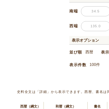
南端
西端
表示オプション
並び順
表
表示件数
史料全文は「詳細」から表示できます。西暦、書名は
西暦（綱文）
和暦（綱文）
書名