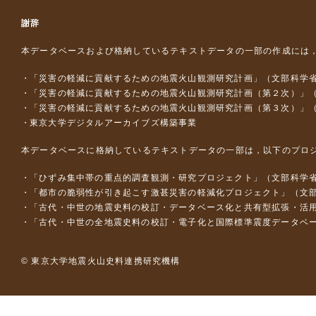
謝辞
本データベースおよび格納しているテキストデータの一部の作成には
「災害の軽減に貢献するための地震火山観測研究計画」（文部科学
「災害の軽減に貢献するための地震火山観測研究計画（第２次）」
「災害の軽減に貢献するための地震火山観測研究計画（第３次）」
東京大学デジタルアーカイブズ構築事業
本データベースに格納しているテキストデータの一部は，以下のプロ
「ひずみ集中帯の重点的調査観測・研究プロジェクト」（文部科学省
「都市の脆弱性が引き起こす激甚災害の軽減化プロジェクト」（文部
「古代・中世の地震史料の校訂・データベース化と共有型拡張・活用シス
「古代・中世の全地震史料の校訂・電子化と国際標準震度データベース構
© 東京大学地震火山史料連携研究機構