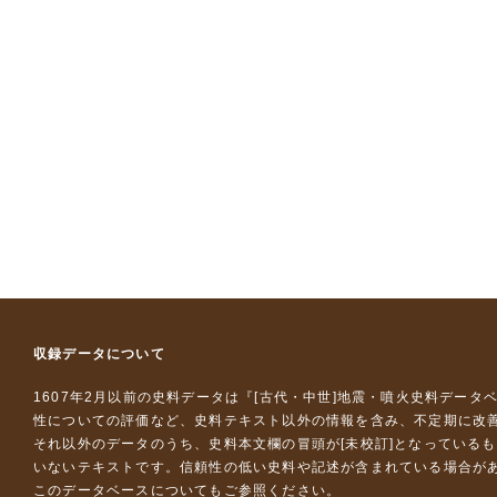
収録データについて
1607年2月以前の史料データは『
[古代・中世]地震・噴火史料データ
性についての評価など、史料テキスト以外の情報を含み、不定期に改
それ以外のデータのうち、史料本文欄の冒頭が[未校訂]となっている
いないテキストです。信頼性の低い史料や記述が含まれている場合が
このデータベースについて
もご参照ください。