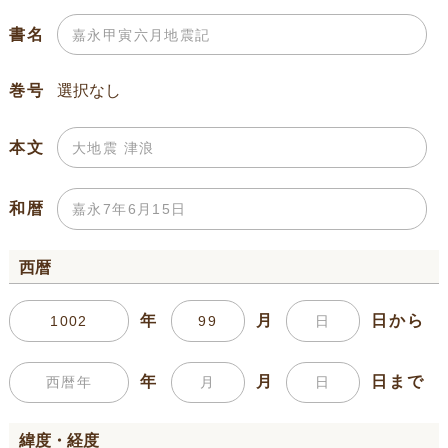
書名
巻号
本文
和暦
西暦
年
月
日から
年
月
日まで
緯度・経度