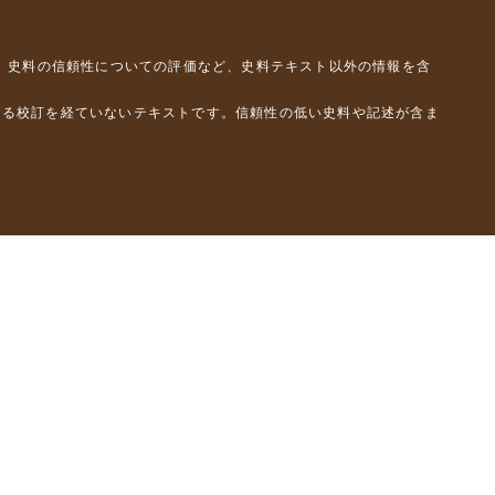
、史料の信頼性についての評価など、史料テキスト以外の情報を含
よる校訂を経ていないテキストです。信頼性の低い史料や記述が含ま
彦）