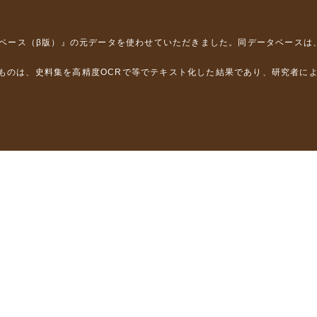
タベース（β版）』
の元データを使わせていただきました。同データベースは
るものは、史料集を高精度OCRで等でテキスト化した結果であり、研究者に
は，以下のプロジェクトの支援を受けました。
学省）
」（文部科学省）
」（文部科学省）
ロジェクトの成果を利用しました。
省委託研究事業、研究代表者 佐竹健治）
部科学省委託研究事業、研究代表者 佐竹健治）
ステムの開発 」（科研費基盤研究(B)18310124、研究代表者 石橋克