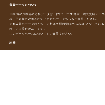
収録データについて
1607年2月以前の史料データは『
[古代・中世]地震・噴火史料デー
み、不定期に改善されていますので、
そちら
もご参照ください。
それ以外のデータのうち、史料本文欄の冒頭が[未校訂]となってい
れている場合があります。
このデータベースについて
もご参照ください。
謝辞
本データベースおよび格納しているテキストデータの一部の作成に
「災害の軽減に貢献するための地震火山観測研究計画」（文部科
「災害の軽減に貢献するための地震火山観測研究計画（第２次）
「災害の軽減に貢献するための地震火山観測研究計画（第３次）
東京大学デジタルアーカイブズ構築事業
本データベースに格納しているテキストデータの一部は，以下のプ
「ひずみ集中帯の重点的調査観測・研究プロジェクト」（文部科学
「都市の脆弱性が引き起こす激甚災害の軽減化プロジェクト」（文
「古代・中世の地震史料の校訂・データベース化と共有型拡張・活用シ